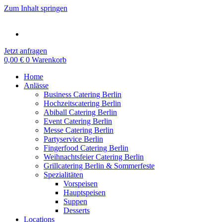
Zum Inhalt springen
Jetzt anfragen
0,00
€
0
Warenkorb
Home
Anlässe
Business Catering Berlin
Hochzeitscatering Berlin
Abiball Catering Berlin
Event Catering Berlin
Messe Catering Berlin
Partyservice Berlin
Fingerfood Catering Berlin
Weihnachtsfeier Catering Berlin
Grillcatering Berlin & Sommerfeste
Spezialitäten
Vorspeisen
Hauptspeisen
Suppen
Desserts
Locations