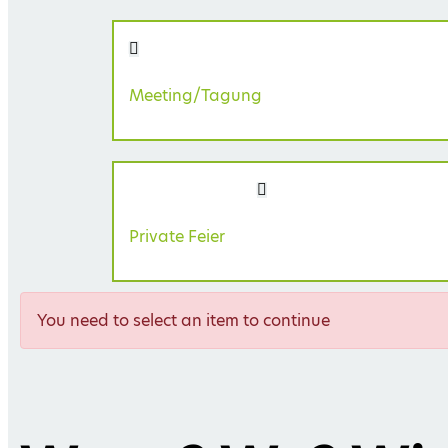
Meeting/Tagung
Private Feier
You need to select an item to continue