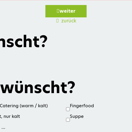
weiter
zurück
nscht?
ewünscht?
Catering (warm / kalt)
Fingerfood
, nur kalt
Suppe
n …