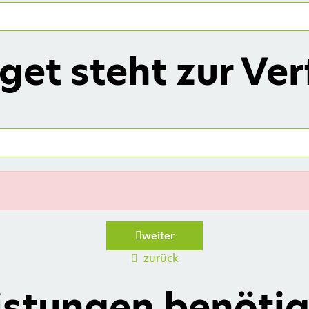
get steht zur Ve
weiter
zurück
istungen benötig