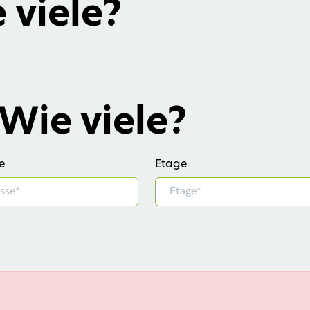
viele?
ie viele?
e
Etage