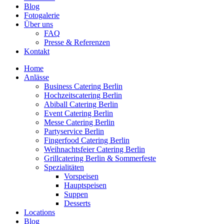
Blog
Fotogalerie
Über uns
FAQ
Presse & Referenzen
Kontakt
Home
Anlässe
Business Catering Berlin
Hochzeitscatering Berlin
Abiball Catering Berlin
Event Catering Berlin
Messe Catering Berlin
Partyservice Berlin
Fingerfood Catering Berlin
Weihnachtsfeier Catering Berlin
Grillcatering Berlin & Sommerfeste
Spezialitäten
Vorspeisen
Hauptspeisen
Suppen
Desserts
Locations
Blog