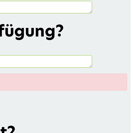
rfügung?
t?