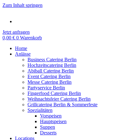
Zum Inhalt springen
Jetzt anfragen
0,00
€
0
Warenkorb
Home
Anlässe
Business Catering Berlin
Hochzeitscatering Berlin
Abiball Catering Berlin
Event Catering Berlin
Messe Catering Berlin
Partyservice Berlin
Fingerfood Catering Berlin
Weihnachtsfeier Catering Berlin
Grillcatering Berlin & Sommerfeste
Spezialitäten
Vorspeisen
Hauptspeisen
Suppen
Desserts
Locations