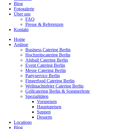
Blog
Fotogalerie
Über uns
FAQ
Presse & Referenzen
Kontakt
Home
Anlässe
Business Catering Berlin
Hochzeitscatering Berlin
Abiball Catering Berlin
Event Catering Berlin
Messe Catering Berlin
Partyservice Berlin
Fingerfood Catering Berlin
Weihnachtsfeier Catering Berlin
Grillcatering Berlin & Sommerfeste
Spezialitäten
Vorspeisen
Hauptspeisen
Suppen
Desserts
Locations
Blog