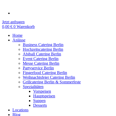
Zum
Inhalt
springen
Jetzt anfragen
0,00
€
0
Warenkorb
Home
Anlässe
Business Catering Berlin
Hochzeitscatering Berlin
Abiball Catering Berlin
Event Catering Berlin
Messe Catering Berlin
Partyservice Berlin
Fingerfood Catering Berlin
Weihnachtsfeier Catering Berlin
Grillcatering Berlin & Sommerfeste
Spezialitäten
Vorspeisen
Hauptspeisen
Suppen
Desserts
Locations
Blog