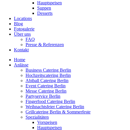
Hauptspeisen
Suppen
Desserts
Locations
Blog
Fotogalerie
Über uns
FAQ
Presse & Referenzen
Kontakt
Home
Anlässe
Business Catering Berlin
Hochzeitscatering Berlin
Abiball Catering Berlin
Event Catering Berlin
Messe Catering Berlin
Partyservice Berlin
Fingerfood Catering Berlin
Weihnachtsfeier Catering Berlin
Grillcatering Berlin & Sommerfeste
Spezialitäten
Vorspeisen
Hauptspeisen