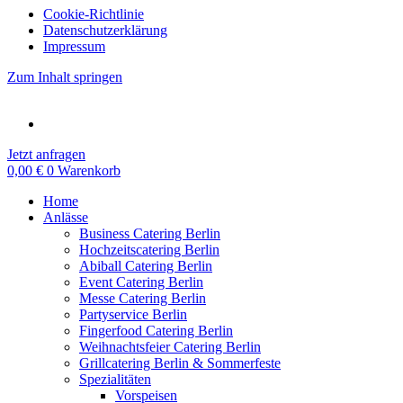
Cookie-Richtlinie
Datenschutzerklärung
Impressum
Zum Inhalt springen
Jetzt anfragen
0,00
€
0
Warenkorb
Home
Anlässe
Business Catering Berlin
Hochzeitscatering Berlin
Abiball Catering Berlin
Event Catering Berlin
Messe Catering Berlin
Partyservice Berlin
Fingerfood Catering Berlin
Weihnachtsfeier Catering Berlin
Grillcatering Berlin & Sommerfeste
Spezialitäten
Vorspeisen