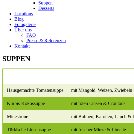
Suppen
Desserts
Locations
Blog
Fotogalerie
Über uns
FAQ
Presse & Referenzen
Kontakt
SUPPEN
Suppen
Hausgemachte Tomatensuppe
mit Mangold, Weizen, Zwiebeln 
Kürbis-Kokossuppe
mit roten Linsen & Croutons
Minestrone
mit Bohnen, Karotten, Lauch & P
Türkische Linsensuppe
mit frischer Minze & Limette