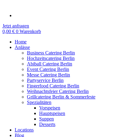
Zum
Inhalt
springen
Jetzt anfragen
0,00
€
0
Warenkorb
Home
Anlässe
Business Catering Berlin
Hochzeitscatering Berlin
Abiball Catering Berlin
Event Catering Berlin
Messe Catering Berlin
Partyservice Berlin
Fingerfood Catering Berlin
Weihnachtsfeier Catering Berlin
Grillcatering Berlin & Sommerfeste
Spezialitäten
Vorspeisen
Hauptspeisen
Suppen
Desserts
Locations
Blog