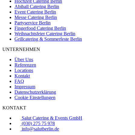
Hochzeit Catering Berlin
Abiball Catering Berlin
Event Catering Berlin
Messe Catering Berlin
Partyservice Berlin
Fingerfood Catering Berlin
Weihnachtsfeier Catering Berlin
Grillcatering & Sommerfeste Berlin
UNTERNEHMEN
Über Uns
Referenzen
Locations
Kontakt
FAQ
Impressum
Datenschutzerklärung
Cookie Einstellungen
KONTAKT
Salut Catering & Events GmbH
(030) 275 75 978
info@salutberlin.de