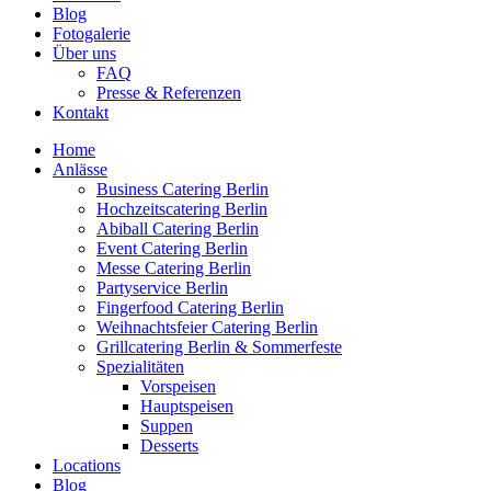
Blog
Fotogalerie
Über uns
FAQ
Presse & Referenzen
Kontakt
Home
Anlässe
Business Catering Berlin
Hochzeitscatering Berlin
Abiball Catering Berlin
Event Catering Berlin
Messe Catering Berlin
Partyservice Berlin
Fingerfood Catering Berlin
Weihnachtsfeier Catering Berlin
Grillcatering Berlin & Sommerfeste
Spezialitäten
Vorspeisen
Hauptspeisen
Suppen
Desserts
Locations
Blog