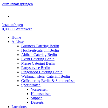
Zum Inhalt springen
Jetzt anfragen
0,00
€
0
Warenkorb
Home
Anlässe
Business Catering Berlin
Hochzeitscatering Berlin
Abiball Catering Berlin
Event Catering Berlin
Messe Catering Berlin
Partyservice Berlin
Fingerfood Catering Berlin
Weihnachtsfeier Catering Berlin
Grillcatering Berlin & Sommerfeste
Spezialitäten
Vorspeisen
Hauptspeisen
Suppen
Desserts
Locations