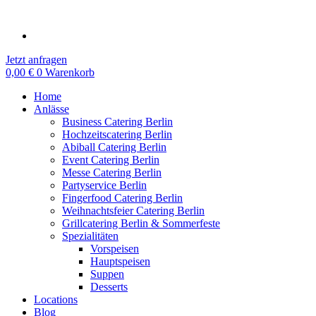
Zum
Inhalt
springen
Jetzt anfragen
0,00
€
0
Warenkorb
Home
Anlässe
Business Catering Berlin
Hochzeitscatering Berlin
Abiball Catering Berlin
Event Catering Berlin
Messe Catering Berlin
Partyservice Berlin
Fingerfood Catering Berlin
Weihnachtsfeier Catering Berlin
Grillcatering Berlin & Sommerfeste
Spezialitäten
Vorspeisen
Hauptspeisen
Suppen
Desserts
Locations
Blog