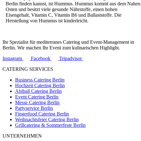
Berlin finden kannst, ist Hummus. Hummus kommt aus dem Nahen
Osten und besitzt viele gesunde Nährstoffe, einen hohen
Eisengehalt, Vitamin C, Vitamin B6 und Ballaststoffe. Die
Herstellung von Hummus ist kinderleicht.
Ihr Spezialist für mediterranes Catering und Event-Management in
Berlin. Wir machen Ihr Event zum kulinarischen Highlight.
Instagram
Facebook
Tripadvisor
CATERING SERVICES
Business Catering Berlin
Hochzeit Catering Berlin
Abiball Catering Berlin
Event Catering Berlin
Messe Catering Berlin
Partyservice Berlin
Fingerfood Catering Berlin
Weihnachtsfeier Catering Berlin
Grillcatering & Sommerfeste Berlin
UNTERNEHMEN