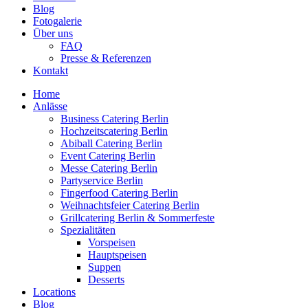
Blog
Fotogalerie
Über uns
FAQ
Presse & Referenzen
Kontakt
Home
Anlässe
Business Catering Berlin
Hochzeitscatering Berlin
Abiball Catering Berlin
Event Catering Berlin
Messe Catering Berlin
Partyservice Berlin
Fingerfood Catering Berlin
Weihnachtsfeier Catering Berlin
Grillcatering Berlin & Sommerfeste
Spezialitäten
Vorspeisen
Hauptspeisen
Suppen
Desserts
Locations
Blog