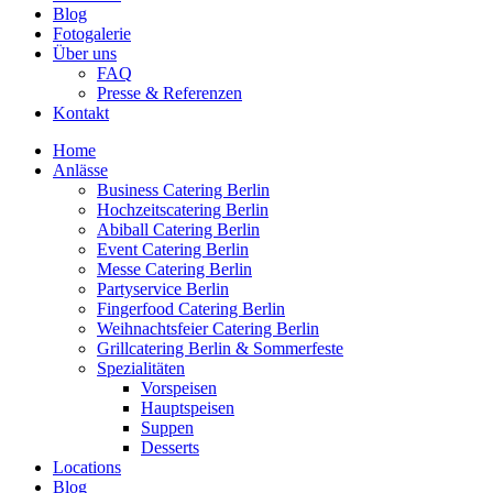
Blog
Fotogalerie
Über uns
FAQ
Presse & Referenzen
Kontakt
Home
Anlässe
Business Catering Berlin
Hochzeitscatering Berlin
Abiball Catering Berlin
Event Catering Berlin
Messe Catering Berlin
Partyservice Berlin
Fingerfood Catering Berlin
Weihnachtsfeier Catering Berlin
Grillcatering Berlin & Sommerfeste
Spezialitäten
Vorspeisen
Hauptspeisen
Suppen
Desserts
Locations
Blog